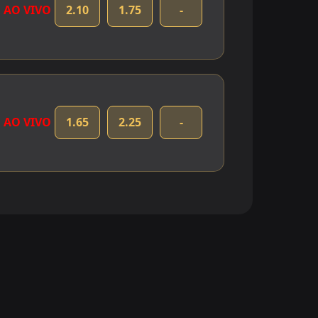
 AO VIVO
2.10
1.75
-
 AO VIVO
1.65
2.25
-