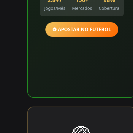
Jogos/Mês
Mercados
Cobertura
⚽ APOSTAR NO FUTEBOL