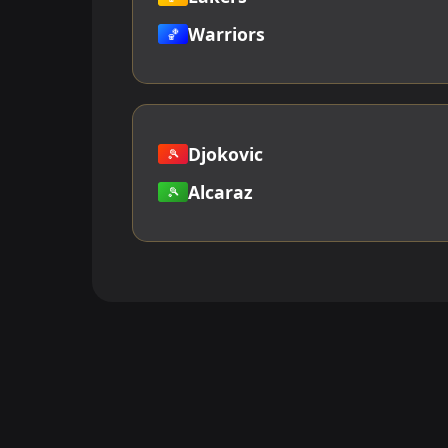
Warriors
🏀
Djokovic
🎾
Alcaraz
🎾