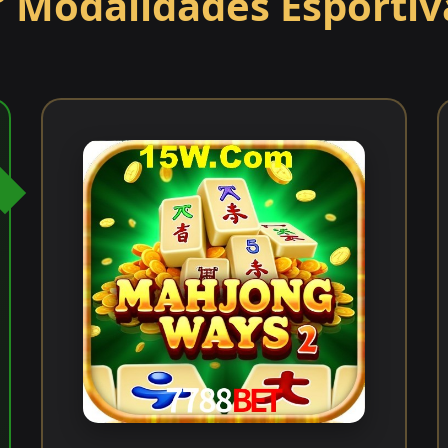
 Modalidades Esportiv