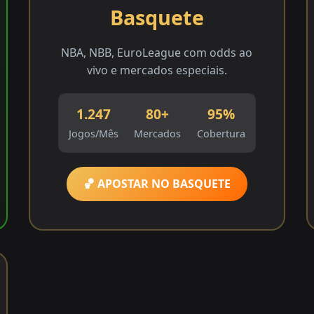
Basquete
NBA, NBB, EuroLeague com odds ao
vivo e mercados especiais.
1.247
80+
95%
Jogos/Mês
Mercados
Cobertura
🏀 APOSTAR NO BASQUETE