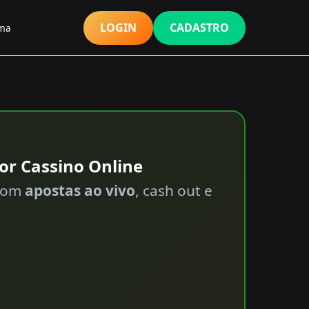
LOGIN
CADASTRO
rma
or Cassino Online
 com
apostas ao vivo
, cash out e