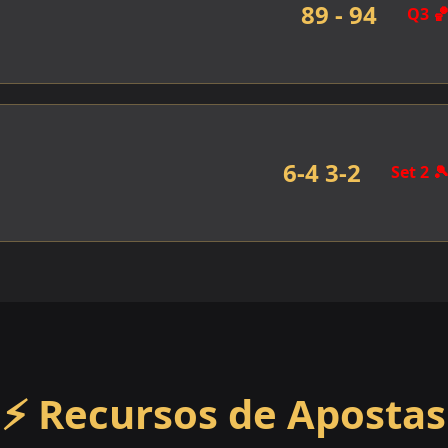
89 - 94
Q3 
6-4 3-2
Set 2 
⚡ Recursos de Apostas